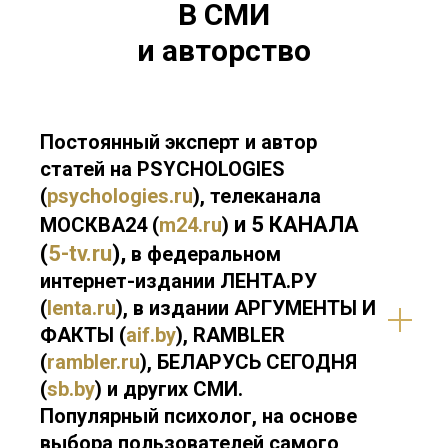
В СМИ
и авторство
Постоянный эксперт и автор
статей на
PSYCHOLOGIES
(
psychologies.ru
),
телеканала
и 5 КАНАЛА
МОСКВА24 (
m24.ru
)
(
5-tv.ru
),
в федеральном
интернет-издании
ЛЕНТА.РУ
(
lenta.ru
), в издании АРГУМЕНТЫ И
ФАКТЫ (
aif.by
), RAMBLER
(
rambler.ru
), БЕЛАРУСЬ СЕГОДНЯ
(
sb.by
)
и других
СМИ.
Популярный психолог, на основе
выбора пользователей самого