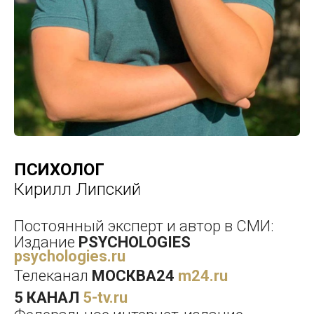
ПСИХОЛОГ
Кирилл Липский
Постоянный эксперт и автор в СМИ:
Издание
PSYCHOLOGIES
psychologies.ru
Телеканал
МОСКВА24
m24.ru
5 КАНАЛ
5-tv.ru